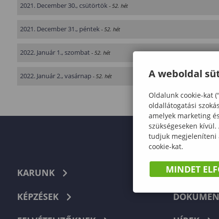
2021. December 30., csütörtök
- 52. hét
2021. December 31., péntek
- 52. hét
2022. Január 1., szombat
- 52. hét
A weboldal süt
2022. Január 2., vasárnap
- 52. hét
Oldalunk cookie-kat (
oldallátogatási szoká
amelyek marketing és 
szükségeseken kívül.
tudjuk megjeleníteni
cookie-kat.
MINDET EL
KARUNK
TELEFON
KÉPZÉSEK
DOKUMEN