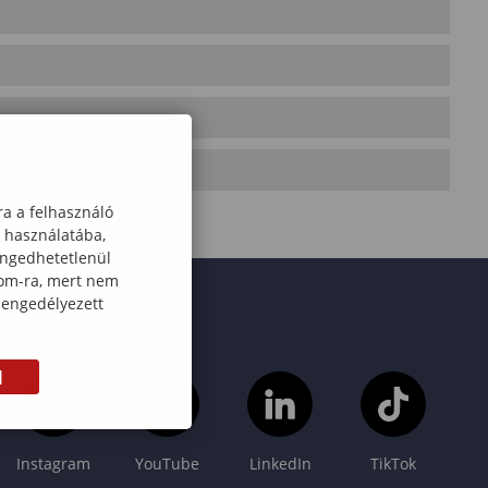
ra a felhasználó
k használatába,
engedhetetlenül
com-ra, mert nem
 engedélyezett
M
Instagram
YouTube
LinkedIn
TikTok