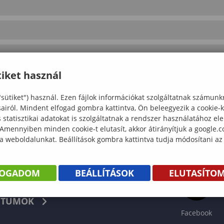
iket használ
"sütiket") használ. Ezen fájlok információkat szolgáltatnak számunk
sairól. Mindent elfogad gombra kattintva, Ön beleegyezik a cookie-
statisztikai adatokat is szolgáltatnak a rendszer használatához el
 Amennyiben minden cookie-t elutasít, akkor átirányítjuk a google.
 a weboldalunkat. Beállítások gombra kattintva tudja módosítani az
FOGADOM
BEÁLLÍTÁSOK
ELUTASÍTO
KÖNYV
TUMOK
Facebook