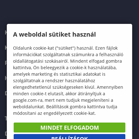
KARUNK
A weboldal sütiket használ
KÉPZÉSEK
Oldalunk cookie-kat ("sütiket") használ. Ezen fájlok
információkat szolgáltatnak számunkra a felhasználó
oldallátogatási szokásairól. Mindent elfogad gombra
FELVÉTELIZŐKNEK
kattintva, Ön beleegyezik a cookie-k használatába,
amelyek marketing és statisztikai adatokat is
HALLGATÓKNAK
szolgáltatnak a rendszer használatához
elengedhetetlenül szükségeseken kívül. Amennyiben
DOKTORI ISKOLA
minden cookie-t elutasít, akkor átirányítjuk a
google.com-ra, mert nem tudjuk megjeleníteni a
weboldalunkat. Beállítások gombra kattintva tudja
módosítani az engedélyezett cookie-kat.
TELEFONKÖNYV
MINDET ELFOGADOM
DOKUMENTUMOK
BEÁLLÍTÁSOK