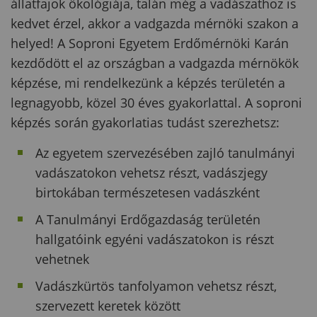
állatfajok ökológiája, talán még a vadászathoz is
kedvet érzel, akkor a vadgazda mérnöki szakon a
helyed! A Soproni Egyetem Erdőmérnöki Karán
kezdődött el az országban a vadgazda mérnökök
képzése, mi rendelkezünk a képzés területén a
legnagyobb, közel 30 éves gyakorlattal. A soproni
képzés során gyakorlatias tudást szerezhetsz:
Az egyetem szervezésében zajló tanulmányi
vadászatokon vehetsz részt, vadászjegy
birtokában természetesen vadászként
A Tanulmányi Erdőgazdaság területén
hallgatóink egyéni vadászatokon is részt
vehetnek
Vadászkürtös tanfolyamon vehetsz részt,
szervezett keretek között