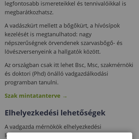
legfontosabb ismereteikkel és tennivalóikkal is
megbarátkozhatsz.
A vadászkürt mellett a bőgőkürt, a hívósípok
kezelését is megtanulhatod: nagy
népszerűségnek örvendenek szarvasbőgő- és
lövészversenyeink a hallgatók között.
Az országban csak itt lehet Bsc, Msc, szakmérnöki
és doktori (Phd) önálló vadgazdálkodási
programban tanulni.
Szak mintatanterve
→
Elhelyezkedési lehetőségek
A vadgazda mérnökök elhelyezkedési
lehetőségei :