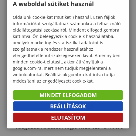
A weboldal sütiket használ
vadásztársasági hivatásos vadász, fővadász
Oldalunk cookie-kat ("sütiket") használ. Ezen fájlok
egyéb vadászatra jogosultak (pl.
információkat szolgáltatnak számunkra a felhasználó
erdőgazdaság, mezőgazdasági cégek)
oldallátogatási szokásairól. Mindent elfogad gombra
kattintva, Ön beleegyezik a cookie-k használatába,
hivatásos vadásza, fővadásza
amelyek marketing és statisztikai adatokat is
Vármegyei Vadászati Hatóság, vadászati
szolgáltatnak a rendszer használatához
elengedhetetlenül szükségeseken kívül. Amennyiben
felügyelő
minden cookie-t elutasít, akkor átirányítjuk a
google.com-ra, mert nem tudjuk megjeleníteni a
Vadgazdálkodás, vadászat érdekképviseleti
weboldalunkat. Beállítások gombra kattintva tudja
szervei (vadászszövetségek, vadászkamara
módosítani az engedélyezett cookie-kat.
országos és vármegyei szervezetei)
MINDET ELFOGADOM
Vadkereskedelemmel, vadászati turizmus
BEÁLLÍTÁSOK
szervezésével foglalkozó cégek
ELUTASÍTOM
Nemzeti park igazgatóságok
vadgazdálkodással foglalkozó szakembere