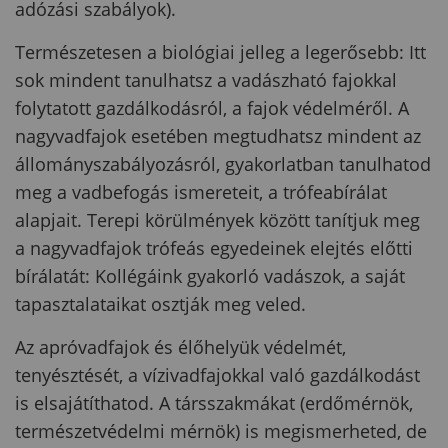
adózási szabályok).
Természetesen a biológiai jelleg a legerősebb: Itt
sok mindent tanulhatsz a vadászható fajokkal
folytatott gazdálkodásról, a fajok védelméről. A
nagyvadfajok esetében megtudhatsz mindent az
állományszabályozásról, gyakorlatban tanulhatod
meg a vadbefogás ismereteit, a trófeabírálat
alapjait. Terepi körülmények között tanítjuk meg
a nagyvadfajok trófeás egyedeinek elejtés előtti
bírálatát: Kollégáink gyakorló vadászok, a saját
tapasztalataikat osztják meg veled.
Az apróvadfajok és élőhelyük védelmét,
tenyésztését, a vízivadfajokkal való gazdálkodást
is elsajátíthatod. A társszakmákat (erdőmérnök,
természetvédelmi mérnök) is megismerheted, de