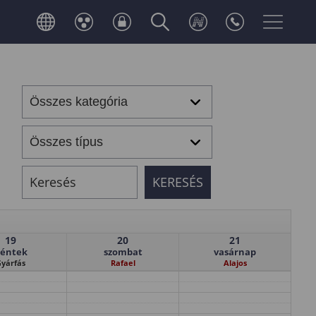
19
20
21
éntek
szombat
vasárnap
yárfás
Rafael
Alajos