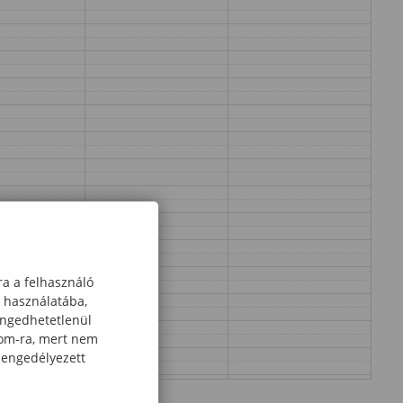
ra a felhasználó
k használatába,
engedhetetlenül
com-ra, mert nem
 engedélyezett