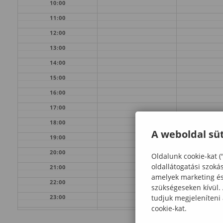
10:00
11:00
12:00
13:00
14:00
15:00
16:00
17:00
18:00
A weboldal süt
19:00
20:00
Oldalunk cookie-kat (
oldallátogatási szoká
21:00
amelyek marketing és 
22:00
szükségeseken kívül.
tudjuk megjeleníteni
23:00
cookie-kat.