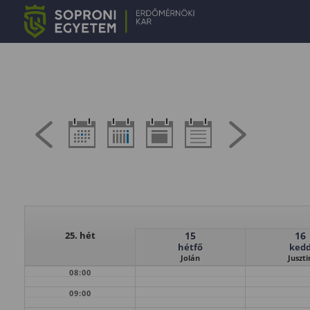
25. hét
15
16
hétfő
ked
Jolán
Juszti
08:00
09:00