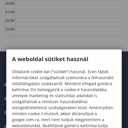
20:00
21:00
22:00
23:00
A weboldal sütiket használ
Oldalunk cookie-kat ("sütiket") használ. Ezen fájlok
információkat szolgáltatnak számunkra a felhasználó
oldallátogatási szokásairól. Mindent elfogad gombra
KARUNK
kattintva, Ön beleegyezik a cookie-k használatába,
amelyek marketing és statisztikai adatokat is
KÉPZÉSEK
szolgáltatnak a rendszer használatához
elengedhetetlenül szükségeseken kívül. Amennyiben
FELVÉTELIZŐKNEK
minden cookie-t elutasít, akkor átirányítjuk a
google.com-ra, mert nem tudjuk megjeleníteni a
weboldalunkat. Beállítások gombra kattintva tudja
HALLGATÓKNAK