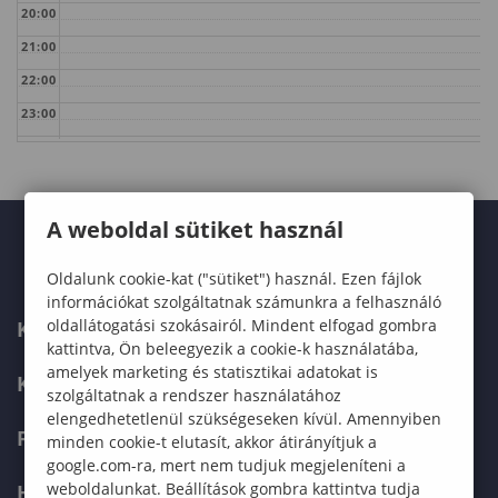
20:00
21:00
22:00
23:00
A weboldal sütiket használ
Oldalunk cookie-kat ("sütiket") használ. Ezen fájlok
információkat szolgáltatnak számunkra a felhasználó
oldallátogatási szokásairól. Mindent elfogad gombra
KARUNK
kattintva, Ön beleegyezik a cookie-k használatába,
amelyek marketing és statisztikai adatokat is
KÉPZÉSEK
szolgáltatnak a rendszer használatához
elengedhetetlenül szükségeseken kívül. Amennyiben
FELVÉTELIZŐKNEK
minden cookie-t elutasít, akkor átirányítjuk a
google.com-ra, mert nem tudjuk megjeleníteni a
weboldalunkat. Beállítások gombra kattintva tudja
HALLGATÓKNAK