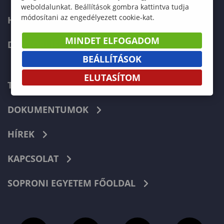
weboldalunkat. Beállítások gombra kattintva tudja
módosítani az engedélyezett cookie-kat.
HALLGATÓKNAK
MINDET ELFOGADOM
DOKTORI ISKOLA
BEÁLLÍTÁSOK
ELUTASÍTOM
TELEFONKÖNYV
DOKUMENTUMOK
HÍREK
KAPCSOLAT
SOPRONI EGYETEM FŐOLDAL