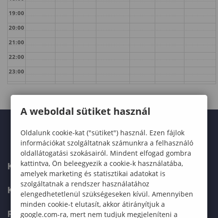
19:00
20:00
21:00
22:00
23:00
A weboldal sütiket használ
Oldalunk cookie-kat ("sütiket") használ. Ezen fájlok
információkat szolgáltatnak számunkra a felhasználó
oldallátogatási szokásairól. Mindent elfogad gombra
kattintva, Ön beleegyezik a cookie-k használatába,
KARUNK
amelyek marketing és statisztikai adatokat is
szolgáltatnak a rendszer használatához
KÉPZÉSEK
elengedhetetlenül szükségeseken kívül. Amennyiben
minden cookie-t elutasít, akkor átirányítjuk a
FELVÉTELIZŐKNEK
google.com-ra, mert nem tudjuk megjeleníteni a