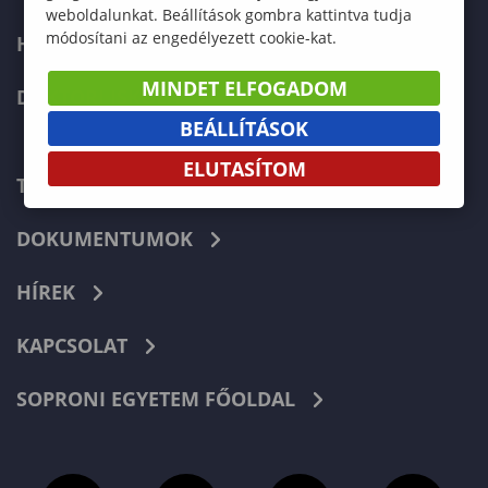
weboldalunkat. Beállítások gombra kattintva tudja
módosítani az engedélyezett cookie-kat.
HALLGATÓKNAK
MINDET ELFOGADOM
DOKTORI ISKOLA
BEÁLLÍTÁSOK
ELUTASÍTOM
TELEFONKÖNYV
DOKUMENTUMOK
HÍREK
KAPCSOLAT
SOPRONI EGYETEM FŐOLDAL