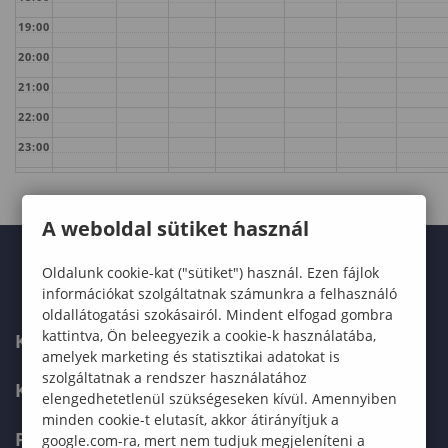
19:00
20:00
21:00
22:00
23:00
A weboldal sütiket használ
Oldalunk cookie-kat ("sütiket") használ. Ezen fájlok
információkat szolgáltatnak számunkra a felhasználó
oldallátogatási szokásairól. Mindent elfogad gombra
kattintva, Ön beleegyezik a cookie-k használatába,
KARUNK
amelyek marketing és statisztikai adatokat is
szolgáltatnak a rendszer használatához
KÉPZÉSEK
elengedhetetlenül szükségeseken kívül. Amennyiben
minden cookie-t elutasít, akkor átirányítjuk a
FELVÉTELIZŐKNEK
google.com-ra, mert nem tudjuk megjeleníteni a