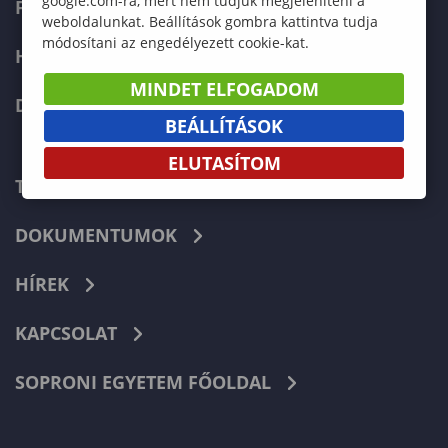
google.com-ra, mert nem tudjuk megjeleníteni a
FELVÉTELIZŐKNEK
weboldalunkat. Beállítások gombra kattintva tudja
módosítani az engedélyezett cookie-kat.
HALLGATÓKNAK
MINDET ELFOGADOM
DOKTORI ISKOLA
BEÁLLÍTÁSOK
ELUTASÍTOM
TELEFONKÖNYV
DOKUMENTUMOK
HÍREK
KAPCSOLAT
SOPRONI EGYETEM FŐOLDAL