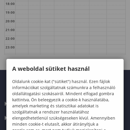
18:00
19:00
20:00
21:00
22:00
23:00
A weboldal sütiket használ
Oldalunk cookie-kat ("sütiket") használ. Ezen fájlok
információkat szolgáltatnak számunkra a felhasználó
oldallátogatási szokásairól. Mindent elfogad gombra
kattintva, Ön beleegyezik a cookie-k használatába,
KARUNK
amelyek marketing és statisztikai adatokat is
szolgáltatnak a rendszer használatához
KÉPZÉSEK
elengedhetetlenül szükségeseken kívül. Amennyiben
minden cookie-t elutasít, akkor átirányítjuk a