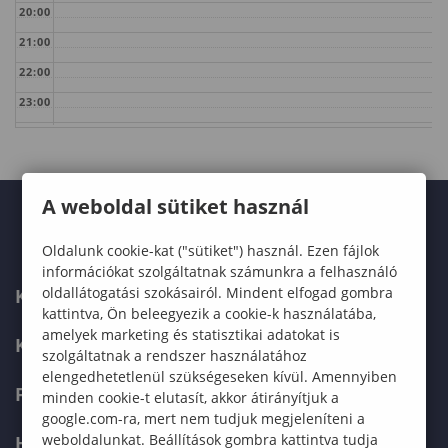
20:00
21:00
22:00
23:00
A weboldal sütiket használ
Oldalunk cookie-kat ("sütiket") használ. Ezen fájlok
információkat szolgáltatnak számunkra a felhasználó
oldallátogatási szokásairól. Mindent elfogad gombra
KARUNK
kattintva, Ön beleegyezik a cookie-k használatába,
amelyek marketing és statisztikai adatokat is
KÉPZÉSEK
szolgáltatnak a rendszer használatához
elengedhetetlenül szükségeseken kívül. Amennyiben
FELVÉTELIZŐKNEK
minden cookie-t elutasít, akkor átirányítjuk a
google.com-ra, mert nem tudjuk megjeleníteni a
weboldalunkat. Beállítások gombra kattintva tudja
HALLGATÓKNAK