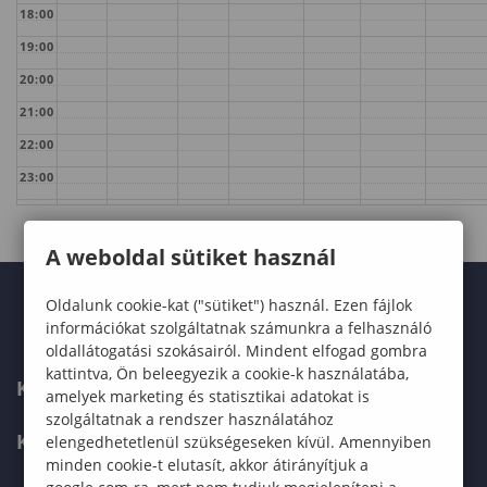
18:00
19:00
20:00
21:00
22:00
23:00
A weboldal sütiket használ
Oldalunk cookie-kat ("sütiket") használ. Ezen fájlok
információkat szolgáltatnak számunkra a felhasználó
oldallátogatási szokásairól. Mindent elfogad gombra
kattintva, Ön beleegyezik a cookie-k használatába,
KARUNK
amelyek marketing és statisztikai adatokat is
szolgáltatnak a rendszer használatához
KÉPZÉSEK
elengedhetetlenül szükségeseken kívül. Amennyiben
minden cookie-t elutasít, akkor átirányítjuk a