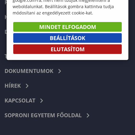
google.com-ra, mert nem tudjuk megjeleníteni a
FELVÉTELIZŐKNEK
weboldalunkat. Beállítások gombra kattintva tudja
módosítani az engedélyezett cookie-kat.
HALLGATÓKNAK
MINDET ELFOGADOM
DOKTORI ISKOLA
BEÁLLÍTÁSOK
ELUTASÍTOM
TELEFONKÖNYV
DOKUMENTUMOK
HÍREK
KAPCSOLAT
SOPRONI EGYETEM FŐOLDAL