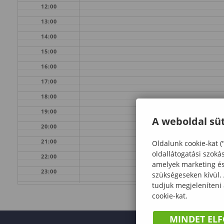
12:00
13:00
14:00
15:00
16:00
17:00
18:00
19:00
A weboldal süt
20:00
21:00
Oldalunk cookie-kat (
oldallátogatási szoká
22:00
amelyek marketing és 
23:00
szükségeseken kívül.
tudjuk megjeleníteni
cookie-kat.
MINDET EL