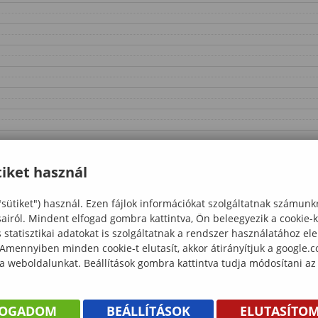
iket használ
"sütiket") használ. Ezen fájlok információkat szolgáltatnak számunk
sairól. Mindent elfogad gombra kattintva, Ön beleegyezik a cookie-
statisztikai adatokat is szolgáltatnak a rendszer használatához el
 Amennyiben minden cookie-t elutasít, akkor átirányítjuk a google.
 a weboldalunkat. Beállítások gombra kattintva tudja módosítani az
FOGADOM
BEÁLLÍTÁSOK
ELUTASÍTO