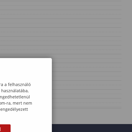
ra a felhasználó
k használatába,
engedhetetlenül
com-ra, mert nem
 engedélyezett
M