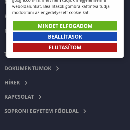
google.com-ra, mert nem tudjuk megjeleníteni a
FELVÉTELIZŐKNEK
weboldalunkat. Beállítások gombra kattintva tudja
módosítani az engedélyezett cookie-kat.
HALLGATÓKNAK
MINDET ELFOGADOM
DOKTORI ISKOLA
BEÁLLÍTÁSOK
ELUTASÍTOM
TELEFONKÖNYV
DOKUMENTUMOK
HÍREK
KAPCSOLAT
SOPRONI EGYETEM FŐOLDAL