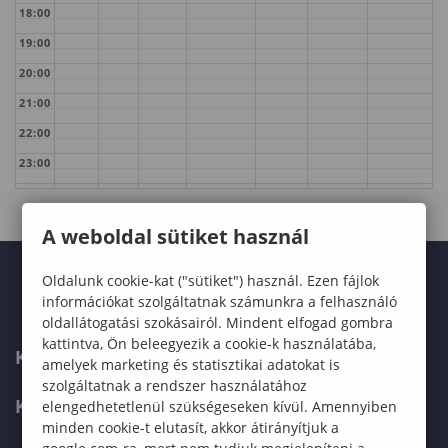
18:00
19:00
20:00
21:00
22:00
23:00
A weboldal sütiket használ
Oldalunk cookie-kat ("sütiket") használ. Ezen fájlok
információkat szolgáltatnak számunkra a felhasználó
oldallátogatási szokásairól. Mindent elfogad gombra
kattintva, Ön beleegyezik a cookie-k használatába,
KARUNK
amelyek marketing és statisztikai adatokat is
szolgáltatnak a rendszer használatához
KÉPZÉSEK
elengedhetetlenül szükségeseken kívül. Amennyiben
minden cookie-t elutasít, akkor átirányítjuk a