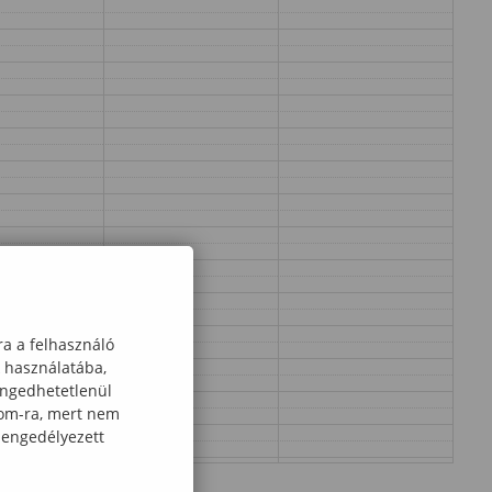
ra a felhasználó
k használatába,
engedhetetlenül
com-ra, mert nem
 engedélyezett