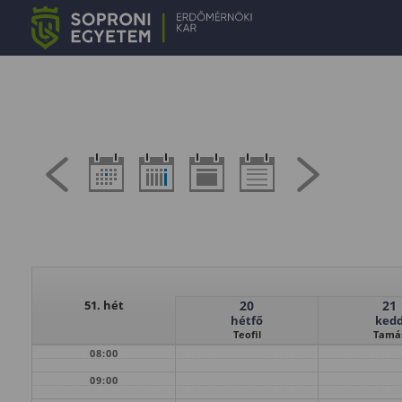
51. hét
20
21
hétfő
ked
Teofil
Tamá
08:00
09:00