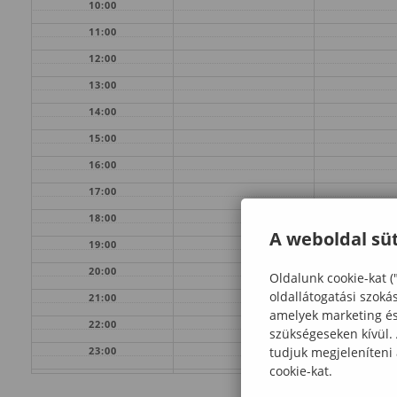
10:00
11:00
12:00
13:00
14:00
15:00
16:00
17:00
18:00
A weboldal süt
19:00
20:00
Oldalunk cookie-kat (
oldallátogatási szoká
21:00
amelyek marketing és 
22:00
szükségeseken kívül.
tudjuk megjeleníteni
23:00
cookie-kat.