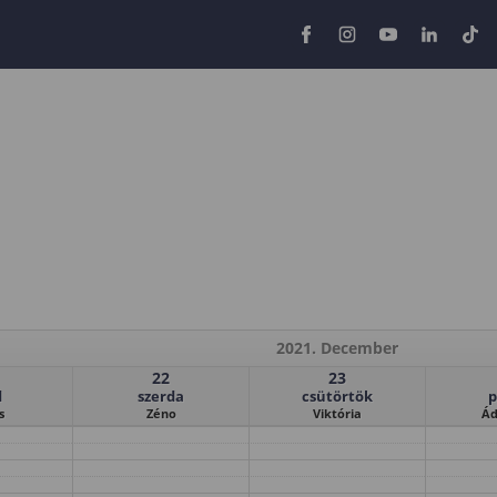
2021. December
22
23
d
szerda
csütörtök
p
s
Zéno
Viktória
Ád