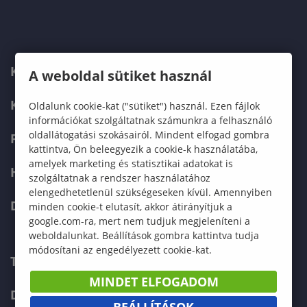
KARUNK
A weboldal sütiket használ
KÉPZÉSEK
Oldalunk cookie-kat ("sütiket") használ. Ezen fájlok
információkat szolgáltatnak számunkra a felhasználó
oldallátogatási szokásairól. Mindent elfogad gombra
FELVÉTELIZŐKNEK
kattintva, Ön beleegyezik a cookie-k használatába,
amelyek marketing és statisztikai adatokat is
HALLGATÓKNAK
szolgáltatnak a rendszer használatához
elengedhetetlenül szükségeseken kívül. Amennyiben
DOKTORI ISKOLA
minden cookie-t elutasít, akkor átirányítjuk a
google.com-ra, mert nem tudjuk megjeleníteni a
weboldalunkat. Beállítások gombra kattintva tudja
módosítani az engedélyezett cookie-kat.
TELEFONKÖNYV
MINDET ELFOGADOM
DOKUMENTUMOK
BEÁLLÍTÁSOK