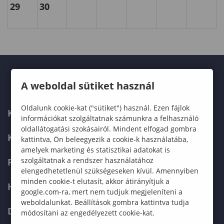
29
30
A weboldal sütiket használ
Oldalunk cookie-kat ("sütiket") használ. Ezen fájlok
KARUNK
információkat szolgáltatnak számunkra a felhasználó
oldallátogatási szokásairól. Mindent elfogad gombra
KÉPZÉSEK
kattintva, Ön beleegyezik a cookie-k használatába,
amelyek marketing és statisztikai adatokat is
szolgáltatnak a rendszer használatához
FELVÉTELIZŐKNEK
elengedhetetlenül szükségeseken kívül. Amennyiben
minden cookie-t elutasít, akkor átirányítjuk a
HALLGATÓKNAK
google.com-ra, mert nem tudjuk megjeleníteni a
weboldalunkat. Beállítások gombra kattintva tudja
DOKTORI ISKOLA
módosítani az engedélyezett cookie-kat.