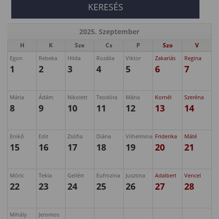
2025. Szeptember
H
K
Sze
Cs
P
Szo
V
Egon
Rebeka
Hilda
Rozália
Viktor
Zakariás
Regina
1
2
3
4
5
6
7
Mária
Ádám
Nikolett
Teodóra
Mária
Kornél
Szeréna
8
9
10
11
12
13
14
Enikő
Edit
Zsófia
Diána
Vilhelmina
Friderika
Máté
15
16
17
18
19
20
21
Móric
Tekla
Gellért
Eufrozina
Jusztina
Adalbert
Vencel
22
23
24
25
26
27
28
Mihály
Jeromos