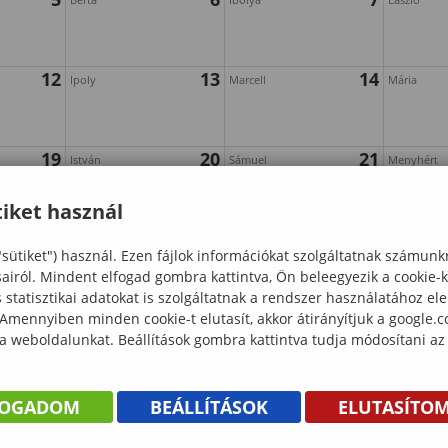
12
13
14
Ipoly
Marcell
Mária
19
20
21
István
Sámuel
Menyhért
iket használ
26
27
28
Gáspár
Ágoston
Beatrix
"sütiket") használ. Ezen fájlok információkat szolgáltatnak számunk
sairól. Mindent elfogad gombra kattintva, Ön beleegyezik a cookie-
statisztikai adatokat is szolgáltatnak a rendszer használatához el
 Amennyiben minden cookie-t elutasít, akkor átirányítjuk a google.
 a weboldalunkat. Beállítások gombra kattintva tudja módosítani az
FOGADOM
BEÁLLÍTÁSOK
ELUTASÍTO