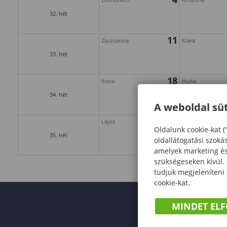
32. hét
11
Zsuzsanna
Klára
33. hét
18
Ilona
Huba
34. hét
A weboldal süt
25
Lajos
Izsó
Oldalunk cookie-kat (
35. hét
oldallátogatási szoká
amelyek marketing és 
szükségeseken kívül.
tudjuk megjeleníteni
cookie-kat.
MINDET EL