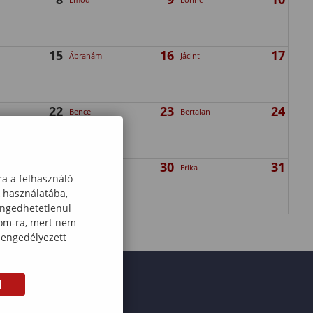
15
16
17
Ábrahám
Jácint
22
23
24
Bence
Bertalan
29
30
31
Rózsa
Erika
ra a felhasználó
k használatába,
engedhetetlenül
com-ra, mert nem
 engedélyezett
M