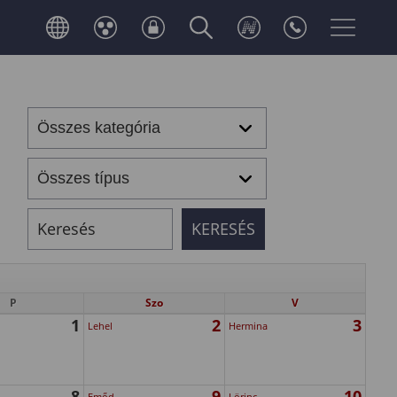
P
Szo
V
1
2
3
Lehel
Hermina
8
9
10
Emőd
Lörinc