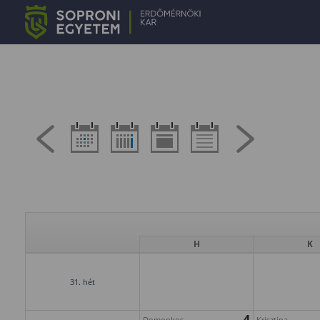
H
K
31. hét
4
Domonkos
Krisztina