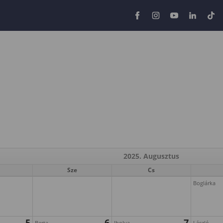
2025. Augusztus
Sze
Cs
Boglárka
5
6
7
Berta
Ibolya
László