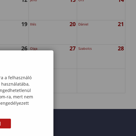
19
20
21
Illés
Dániel
26
27
28
Olga
Szabolcs
ra a felhasználó
k használatába,
engedhetetlenül
com-ra, mert nem
 engedélyezett
M