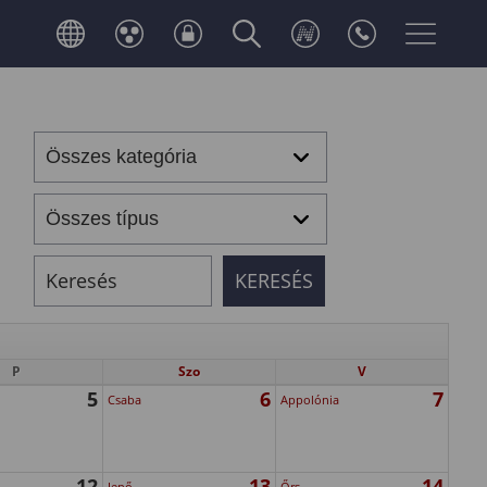
P
Szo
V
5
6
7
Csaba
Appolónia
12
13
14
Jenő
Őrs