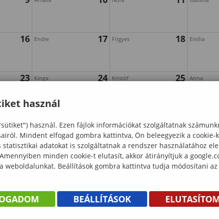
16
17
18
Endre
Frigyes
Emília
23
24
25
Kinga
Kristóf
Anna
iket használ
30
31
Oszkár
"sütiket") használ. Ezen fájlok információkat szolgáltatnak számunk
sairól. Mindent elfogad gombra kattintva, Ön beleegyezik a cookie-
statisztikai adatokat is szolgáltatnak a rendszer használatához el
 Amennyiben minden cookie-t elutasít, akkor átirányítjuk a google.
 a weboldalunkat. Beállítások gombra kattintva tudja módosítani az
FOGADOM
BEÁLLÍTÁSOK
ELUTASÍTO