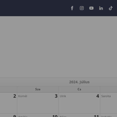
2024. Július
Sze
Cs
2
3
4
Kornél
Ulrik
Sarolta
9
10
11
Amália
Nóra
Izabella