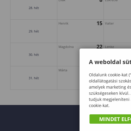
28. hét
15
Henrik
Valter
29. hét
22
Magdolna
Lenke
30. hét
A weboldal süt
29
Márta
Judit
Oldalunk cookie-kat (
31. hét
oldallátogatási szoká
amelyek marketing és 
szükségeseken kívül.
tudjuk megjeleníteni
cookie-kat.
MINDET EL