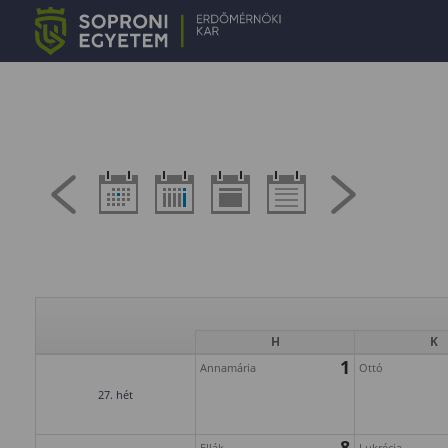
H
K
1
Annamária
Ottó
27. hét
8
Ellák
Lukrécia