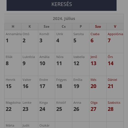
2024. Július
H
K
Sze
Cs
P
Szo
V
Annamária
Ottó
Kornél
Ulrik
Sarolta
Csaba
Appolónia
1
2
3
4
5
6
7
Ellák
Lukrécia
Amália
Nóra
Izabella
Jenő
Őrs
8
9
10
11
12
13
14
Henrik
Valter
Endre
Frigyes
Emília
Illés
Dániel
15
16
17
18
19
20
21
Magdolna
Lenke
Kinga
Kristóf
Anna
Olga
Szabolcs
22
23
24
25
26
27
28
Márta
Judit
Oszkár