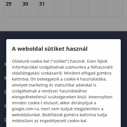
29
30
31
A weboldal sütiket használ
Oldalunk cookie-kat ("sütiket") használ. Ezen fájlok
KARUNK
információkat szolgáltatnak számunkra a felhasználó
oldallátogatási szokásairól. Mindent elfogad gombra
KÉPZÉSEK
kattintva, Ön beleegyezik a cookie-k használatába,
amelyek marketing és statisztikai adatokat is
szolgáltatnak a rendszer használatához
FELVÉTELIZŐKNEK
elengedhetetlenül szükségeseken kívül. Amennyiben
minden cookie-t elutasít, akkor átirányítjuk a
HALLGATÓKNAK
google.com-ra, mert nem tudjuk megjeleníteni a
weboldalunkat. Beállítások gombra kattintva tudja
DOKTORI ISKOLA
módosítani az engedélyezett cookie-kat.