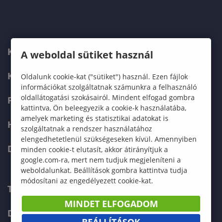
KARUNK
A weboldal sütiket használ
KÉPZÉSEK
Oldalunk cookie-kat ("sütiket") használ. Ezen fájlok
információkat szolgáltatnak számunkra a felhasználó
oldallátogatási szokásairól. Mindent elfogad gombra
FELVÉTELIZŐKNEK
kattintva, Ön beleegyezik a cookie-k használatába,
amelyek marketing és statisztikai adatokat is
HALLGATÓKNAK
szolgáltatnak a rendszer használatához
elengedhetetlenül szükségeseken kívül. Amennyiben
DOKTORI ISKOLA
minden cookie-t elutasít, akkor átirányítjuk a
google.com-ra, mert nem tudjuk megjeleníteni a
weboldalunkat. Beállítások gombra kattintva tudja
módosítani az engedélyezett cookie-kat.
TELEFONKÖNYV
MINDET ELFOGADOM
DOKUMENTUMOK
BEÁLLÍTÁSOK