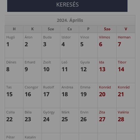
2024. Április
H
K
Sze
Cs
P
Szo
V
Hugó
Áron
Buda
Izidor
Vince
Vilmos
Herman
1
2
3
4
5
6
7
Dénes
Erhard
Zsolt
Leó
Gyula
Ida
Tibor
8
9
10
11
12
13
14
Tas
Csongor
Rudolf
Andrea
Emma
Konrád
Konrád
15
16
17
18
19
20
21
Csilla
Béla
György
Márk
Ervin
Zita
Valéria
22
23
24
25
26
27
28
Péter
Katalin