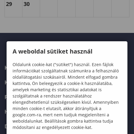
29
30
A weboldal sütiket használ
Oldalunk cookie-kat ("sütiket") használ. Ezen fájlok
KARUNK
információkat szolgáltatnak számunkra a felhasználó
oldallátogatási szokásairól. Mindent elfogad gombra
KÉPZÉSEK
kattintva, Ön beleegyezik a cookie-k használatába,
amelyek marketing és statisztikai adatokat is
szolgáltatnak a rendszer használatához
FELVÉTELIZŐKNEK
elengedhetetlenül szükségeseken kívül. Amennyiben
minden cookie-t elutasít, akkor átirányítjuk a
HALLGATÓKNAK
google.com-ra, mert nem tudjuk megjeleníteni a
weboldalunkat. Beállítások gombra kattintva tudja
DOKTORI ISKOLA
módosítani az engedélyezett cookie-kat.