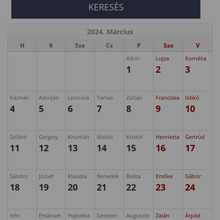
2024. Március
H
K
Sze
Cs
P
Szo
V
Albin
Lujza
Kornélia
1
2
3
Kázmér
Adorján
Leonóra
Tamás
Zoltán
Franciska
Ildikó
4
5
6
7
8
9
10
Szilárd
Gergely
Krisztián
Matild
Kristóf
Henrietta
Gertrúd
11
12
13
14
15
16
17
Sándor
József
Klaudia
Benedek
Beáta
Emőke
Gábor
18
19
20
21
22
23
24
Irén
Emánuel
Hajnalka
Gedeon
Auguszta
Zalán
Árpád