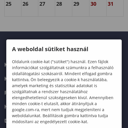
25
26
27
28
29
30
31
A weboldal sütiket használ
Oldalunk cookie-kat ("sütiket") használ. Ezen fájlok
KARUNK
információkat szolgáltatnak számunkra a felhasználó
oldallátogatási szokásairól. Mindent elfogad gombra
KÉPZÉSEK
kattintva, Ön beleegyezik a cookie-k használatába,
amelyek marketing és statisztikai adatokat is
szolgáltatnak a rendszer használatához
FELVÉTELIZŐKNEK
elengedhetetlenül szükségeseken kívül. Amennyiben
minden cookie-t elutasít, akkor átirányítjuk a
HALLGATÓKNAK
google.com-ra, mert nem tudjuk megjeleníteni a
weboldalunkat. Beállítások gombra kattintva tudja
DOKTORI ISKOLA
módosítani az engedélyezett cookie-kat.