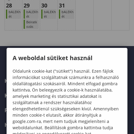
28
29
30
31
bALEKh
bALEKh
bALEKh
bALEKh
ét
ét
ét
ét
Beiratk
ozás
A weboldal sütiket használ
Oldalunk cookie-kat ("sütiket") használ. Ezen fájlok
információkat szolgáltatnak számunkra a felhasználó
KARUNK
oldallátogatási szokásairól. Mindent elfogad gombra
kattintva, Ön beleegyezik a cookie-k használatába,
KÉPZÉSEK
amelyek marketing és statisztikai adatokat is
szolgáltatnak a rendszer használatához
elengedhetetlenül szükségeseken kívül. Amennyiben
FELVÉTELIZŐKNEK
minden cookie-t elutasít, akkor átirányítjuk a
google.com-ra, mert nem tudjuk megjeleníteni a
HALLGATÓKNAK
weboldalunkat. Beállítások gombra kattintva tudja
módosítani az engedélyezett cookie-kat.