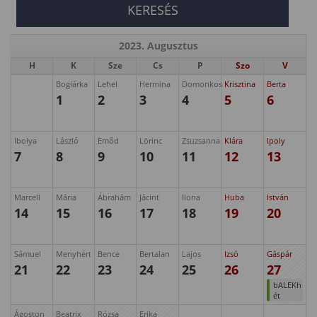
2023. Augusztus
H
K
Sze
Cs
P
Szo
V
Boglárka
Lehel
Hermina
Domonkos
Krisztina
Berta
1
2
3
4
5
6
Ibolya
László
Emőd
Lörinc
Zsuzsanna
Klára
Ipoly
7
8
9
10
11
12
13
Marcell
Mária
Ábrahám
Jácint
Ilona
Huba
István
14
15
16
17
18
19
20
Sámuel
Menyhért
Bence
Bertalan
Lajos
Izsó
Gáspár
21
22
23
24
25
26
27
bALEKh
ét
Ágoston
Beatrix
Rózsa
Erika