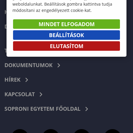
weboldalunkat. Beállítások gombra kattintva tudja
módosítani az engedélyezett cookie-kat.
HALLGATÓKNAK
MINDET ELFOGADOM
DOKTORI ISKOLA
BEÁLLÍTÁSOK
ELUTASÍTOM
TELEFONKÖNYV
DOKUMENTUMOK
HÍREK
KAPCSOLAT
SOPRONI EGYETEM FŐOLDAL