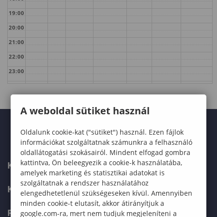
19:00
20:00
21:00
22:00
23:00
A weboldal sütiket használ
Oldalunk cookie-kat ("sütiket") használ. Ezen fájlok
információkat szolgáltatnak számunkra a felhasználó
oldallátogatási szokásairól. Mindent elfogad gombra
kattintva, Ön beleegyezik a cookie-k használatába,
KARUNK
amelyek marketing és statisztikai adatokat is
szolgáltatnak a rendszer használatához
KÉPZÉSEK
elengedhetetlenül szükségeseken kívül. Amennyiben
minden cookie-t elutasít, akkor átirányítjuk a
FELVÉTELIZŐKNEK
google.com-ra, mert nem tudjuk megjeleníteni a