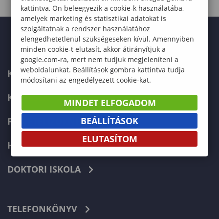
kattintva, Ön beleegyezik a cookie-k használatába,
amelyek marketing és statisztikai adatokat is
szolgáltatnak a rendszer használatához
elengedhetetlenül szükségeseken kívül. Amennyiben
minden cookie-t elutasít, akkor átirányítjuk a
google.com-ra, mert nem tudjuk megjeleníteni a
weboldalunkat. Beállítások gombra kattintva tudja
KARUNK
módosítani az engedélyezett cookie-kat.
KÉPZÉSEK
MINDET ELFOGADOM
BEÁLLÍTÁSOK
FELVÉTELIZŐKNEK
ELUTASÍTOM
HALLGATÓKNAK
DOKTORI ISKOLA
TELEFONKÖNYV