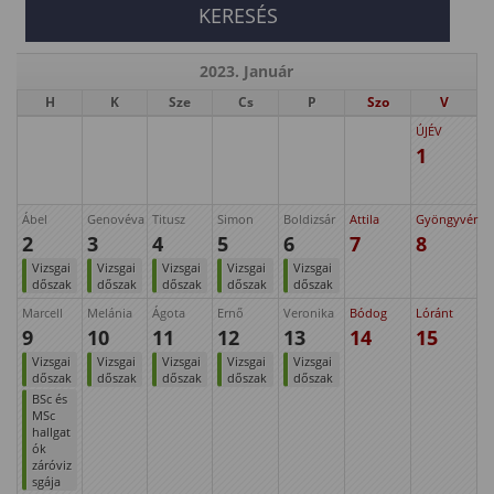
2023. Január
H
K
Sze
Cs
P
Szo
V
ÚJÉV
1
Ábel
Genovéva
Titusz
Simon
Boldizsár
Attila
Gyöngyvér
2
3
4
5
6
7
8
Vizsgai
Vizsgai
Vizsgai
Vizsgai
Vizsgai
dőszak
dőszak
dőszak
dőszak
dőszak
Marcell
Melánia
Ágota
Ernő
Veronika
Bódog
Lóránt
9
10
11
12
13
14
15
Vizsgai
Vizsgai
Vizsgai
Vizsgai
Vizsgai
dőszak
dőszak
dőszak
dőszak
dőszak
BSc és
MSc
hallgat
ók
záróviz
sgája