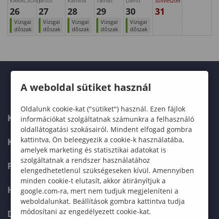
KARÁCSONY
János
Kamilla
Tamás
Dávid
Szilveszter
26
27
28
29
30
31
Vizsgai
Vizsgai
Vizsgai
Vizsgai
Vizsgai
dőszak
dőszak
dőszak
dőszak
dőszak
A weboldal sütiket használ
Oldalunk cookie-kat ("sütiket") használ. Ezen fájlok
KARUNK
információkat szolgáltatnak számunkra a felhasználó
oldallátogatási szokásairól. Mindent elfogad gombra
kattintva, Ön beleegyezik a cookie-k használatába,
KÉPZÉSEK
amelyek marketing és statisztikai adatokat is
szolgáltatnak a rendszer használatához
FELVÉTELIZŐKNEK
elengedhetetlenül szükségeseken kívül. Amennyiben
minden cookie-t elutasít, akkor átirányítjuk a
HALLGATÓKNAK
google.com-ra, mert nem tudjuk megjeleníteni a
weboldalunkat. Beállítások gombra kattintva tudja
módosítani az engedélyezett cookie-kat.
DOKTORI ISKOLA