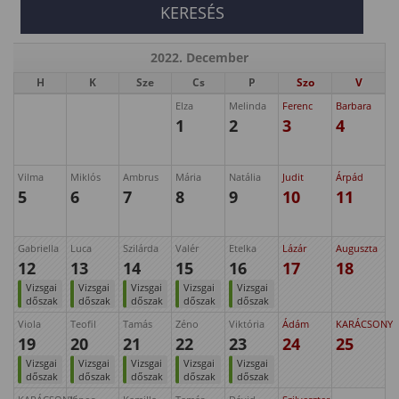
2022. December
H
K
Sze
Cs
P
Szo
V
Elza
Melinda
Ferenc
Barbara
1
2
3
4
Vilma
Miklós
Ambrus
Mária
Natália
Judit
Árpád
5
6
7
8
9
10
11
Gabriella
Luca
Szilárda
Valér
Etelka
Lázár
Auguszta
12
13
14
15
16
17
18
Vizsgai
Vizsgai
Vizsgai
Vizsgai
Vizsgai
dőszak
dőszak
dőszak
dőszak
dőszak
Viola
Teofil
Tamás
Zéno
Viktória
Ádám
KARÁCSONY
19
20
21
22
23
24
25
Vizsgai
Vizsgai
Vizsgai
Vizsgai
Vizsgai
dőszak
dőszak
dőszak
dőszak
dőszak