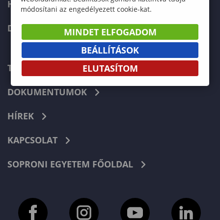
HALLGATÓKNAK
módosítani az engedélyezett cookie-kat.
DOKTORI ISKOLA
MINDET ELFOGADOM
BEÁLLÍTÁSOK
TELEFONKÖNYV
ELUTASÍTOM
DOKUMENTUMOK
HÍREK
KAPCSOLAT
SOPRONI EGYETEM FŐOLDAL