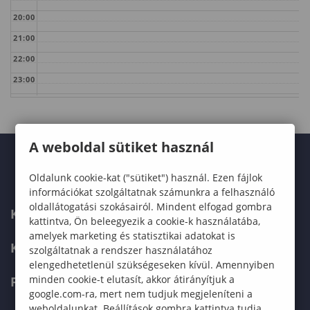
20:00
21:00
22:00
23:00
A weboldal sütiket használ
Oldalunk cookie-kat ("sütiket") használ. Ezen fájlok
információkat szolgáltatnak számunkra a felhasználó
oldallátogatási szokásairól. Mindent elfogad gombra
KARUNK
kattintva, Ön beleegyezik a cookie-k használatába,
amelyek marketing és statisztikai adatokat is
KÉPZÉSEK
szolgáltatnak a rendszer használatához
elengedhetetlenül szükségeseken kívül. Amennyiben
minden cookie-t elutasít, akkor átirányítjuk a
FELVÉTELIZŐKNEK
google.com-ra, mert nem tudjuk megjeleníteni a
weboldalunkat. Beállítások gombra kattintva tudja