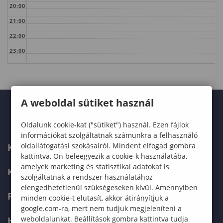
20:00
21:00
22:00
23:00
A weboldal sütiket használ
Oldalunk cookie-kat ("sütiket") használ. Ezen fájlok
információkat szolgáltatnak számunkra a felhasználó
oldallátogatási szokásairól. Mindent elfogad gombra
KARUNK
kattintva, Ön beleegyezik a cookie-k használatába,
amelyek marketing és statisztikai adatokat is
KÉPZÉSEK
szolgáltatnak a rendszer használatához
elengedhetetlenül szükségeseken kívül. Amennyiben
FELVÉTELIZŐKNEK
minden cookie-t elutasít, akkor átirányítjuk a
google.com-ra, mert nem tudjuk megjeleníteni a
weboldalunkat. Beállítások gombra kattintva tudja
HALLGATÓKNAK