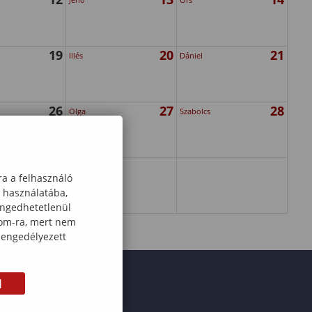
19
20
21
Illés
Dániel
26
27
28
Olga
Szabolcs
ra a felhasználó
k használatába,
engedhetetlenül
com-ra, mert nem
 engedélyezett
M