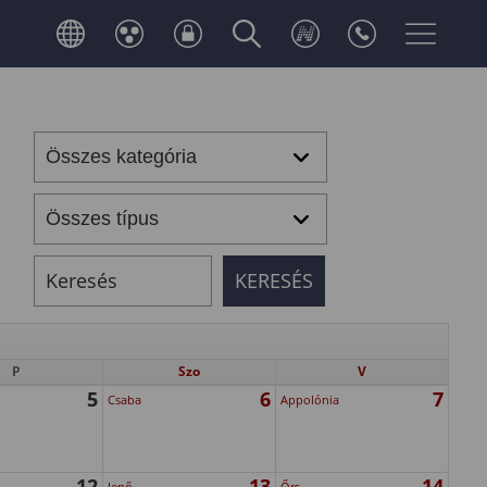
P
Szo
V
5
6
7
Csaba
Appolónia
12
13
14
Jenő
Őrs