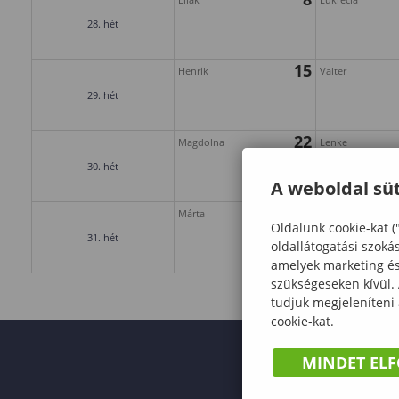
28. hét
15
Henrik
Valter
29. hét
22
Magdolna
Lenke
30. hét
A weboldal süt
29
Márta
Judit
Oldalunk cookie-kat (
31. hét
oldallátogatási szoká
amelyek marketing és 
szükségeseken kívül.
tudjuk megjeleníteni
cookie-kat.
MINDET EL