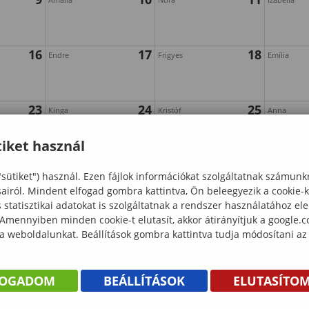
16
17
18
Endre
Frigyes
Emília
23
24
25
Kinga
Kristóf
Anna
iket használ
30
31
Oszkár
"sütiket") használ. Ezen fájlok információkat szolgáltatnak számunk
sairól. Mindent elfogad gombra kattintva, Ön beleegyezik a cookie-
statisztikai adatokat is szolgáltatnak a rendszer használatához el
 Amennyiben minden cookie-t elutasít, akkor átirányítjuk a google.
 a weboldalunkat. Beállítások gombra kattintva tudja módosítani az
FOGADOM
BEÁLLÍTÁSOK
ELUTASÍTO