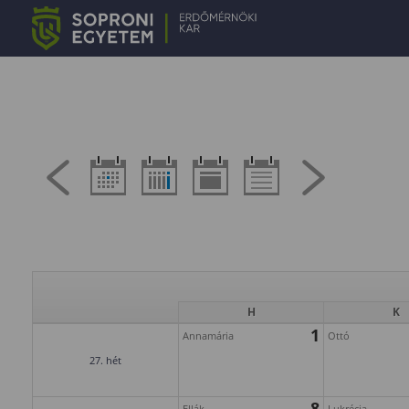
H
K
1
Annamária
Ottó
27. hét
8
Ellák
Lukrécia