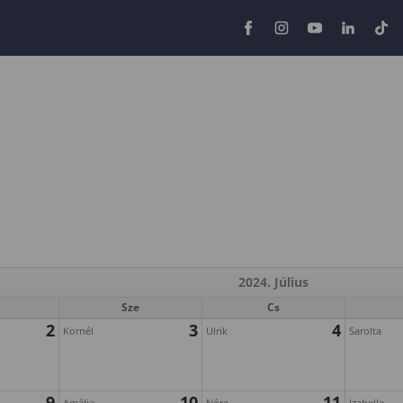
2024. Július
Sze
Cs
2
3
4
Kornél
Ulrik
Sarolta
9
10
11
Amália
Nóra
Izabella