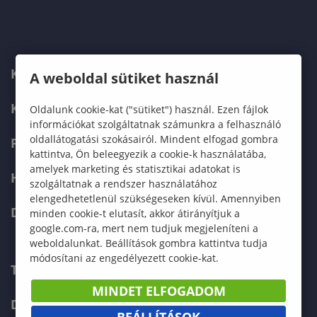
KARUNK
A weboldal sütiket használ
KÉPZÉSEK
Oldalunk cookie-kat ("sütiket") használ. Ezen fájlok
információkat szolgáltatnak számunkra a felhasználó
oldallátogatási szokásairól. Mindent elfogad gombra
FELVÉTELIZŐKNEK
kattintva, Ön beleegyezik a cookie-k használatába,
amelyek marketing és statisztikai adatokat is
HALLGATÓKNAK
szolgáltatnak a rendszer használatához
elengedhetetlenül szükségeseken kívül. Amennyiben
DOKTORI ISKOLA
minden cookie-t elutasít, akkor átirányítjuk a
google.com-ra, mert nem tudjuk megjeleníteni a
weboldalunkat. Beállítások gombra kattintva tudja
módosítani az engedélyezett cookie-kat.
TELEFONKÖNYV
MINDET ELFOGADOM
DOKUMENTUMOK
BEÁLLÍTÁSOK