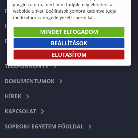
google.com-ra, mert nem tudjuk megjeleníteni a
FELVÉTELIZŐKNEK
weboldalunkat. Beállítások gombra kattintva tudja
módosítani az engedélyezett cookie-kat.
HALLGATÓKNAK
MINDET ELFOGADOM
DOKTORI ISKOLA
BEÁLLÍTÁSOK
ELUTASÍTOM
TELEFONKÖNYV
DOKUMENTUMOK
HÍREK
KAPCSOLAT
SOPRONI EGYETEM FŐOLDAL