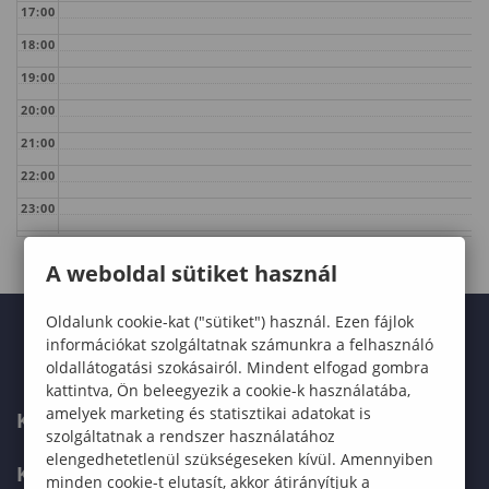
17:00
18:00
19:00
20:00
21:00
22:00
23:00
A weboldal sütiket használ
Oldalunk cookie-kat ("sütiket") használ. Ezen fájlok
információkat szolgáltatnak számunkra a felhasználó
oldallátogatási szokásairól. Mindent elfogad gombra
kattintva, Ön beleegyezik a cookie-k használatába,
amelyek marketing és statisztikai adatokat is
KARUNK
szolgáltatnak a rendszer használatához
elengedhetetlenül szükségeseken kívül. Amennyiben
KÉPZÉSEK
minden cookie-t elutasít, akkor átirányítjuk a