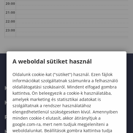
20:00
21:00
22:00
23:00
A weboldal sütiket használ
Oldalunk cookie-kat ("sütiket") használ. Ezen fájlok
információkat szolgáltatnak számunkra a felhasználó
oldallátogatási szokásairól. Mindent elfogad gombra
KARUNK
kattintva, Ön beleegyezik a cookie-k használatába,
amelyek marketing és statisztikai adatokat is
KÉPZÉSEK
szolgáltatnak a rendszer használatához
elengedhetetlenül szükségeseken kívül. Amennyiben
FELVÉTELIZŐKNEK
minden cookie-t elutasít, akkor átirányítjuk a
google.com-ra, mert nem tudjuk megjeleníteni a
weboldalunkat. Beállítások gombra kattintva tudja
HALLGATÓKNAK