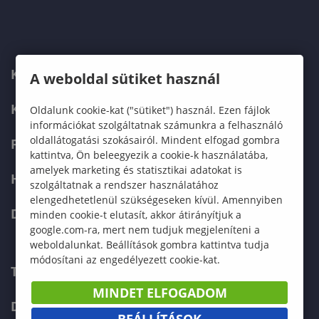
KARUNK
A weboldal sütiket használ
KÉPZÉSEK
Oldalunk cookie-kat ("sütiket") használ. Ezen fájlok
információkat szolgáltatnak számunkra a felhasználó
oldallátogatási szokásairól. Mindent elfogad gombra
FELVÉTELIZŐKNEK
kattintva, Ön beleegyezik a cookie-k használatába,
amelyek marketing és statisztikai adatokat is
HALLGATÓKNAK
szolgáltatnak a rendszer használatához
elengedhetetlenül szükségeseken kívül. Amennyiben
DOKTORI ISKOLA
minden cookie-t elutasít, akkor átirányítjuk a
google.com-ra, mert nem tudjuk megjeleníteni a
weboldalunkat. Beállítások gombra kattintva tudja
módosítani az engedélyezett cookie-kat.
TELEFONKÖNYV
MINDET ELFOGADOM
DOKUMENTUMOK
BEÁLLÍTÁSOK