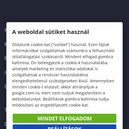
KARUNK
A weboldal sütiket használ
KÉPZÉSEK
Oldalunk cookie-kat ("sütiket") használ. Ezen fájlok
információkat szolgáltatnak számunkra a felhasználó
oldallátogatási szokásairól. Mindent elfogad gombra
FELVÉTELIZŐKNEK
kattintva, Ön beleegyezik a cookie-k használatába,
amelyek marketing és statisztikai adatokat is
HALLGATÓKNAK
szolgáltatnak a rendszer használatához
elengedhetetlenül szükségeseken kívül. Amennyiben
DOKTORI ISKOLA
minden cookie-t elutasít, akkor átirányítjuk a
google.com-ra, mert nem tudjuk megjeleníteni a
weboldalunkat. Beállítások gombra kattintva tudja
módosítani az engedélyezett cookie-kat.
TELEFONKÖNYV
MINDET ELFOGADOM
DOKUMENTUMOK
BEÁLLÍTÁSOK