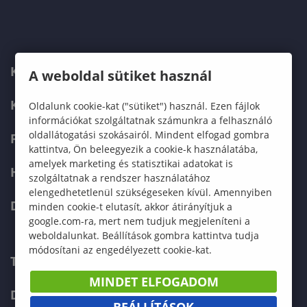
KARUNK
A weboldal sütiket használ
KÉPZÉSEK
Oldalunk cookie-kat ("sütiket") használ. Ezen fájlok
információkat szolgáltatnak számunkra a felhasználó
oldallátogatási szokásairól. Mindent elfogad gombra
FELVÉTELIZŐKNEK
kattintva, Ön beleegyezik a cookie-k használatába,
amelyek marketing és statisztikai adatokat is
HALLGATÓKNAK
szolgáltatnak a rendszer használatához
elengedhetetlenül szükségeseken kívül. Amennyiben
DOKTORI ISKOLA
minden cookie-t elutasít, akkor átirányítjuk a
google.com-ra, mert nem tudjuk megjeleníteni a
weboldalunkat. Beállítások gombra kattintva tudja
módosítani az engedélyezett cookie-kat.
TELEFONKÖNYV
MINDET ELFOGADOM
DOKUMENTUMOK
BEÁLLÍTÁSOK