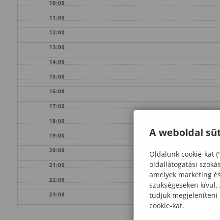
10:00
11:00
12:00
13:00
14:00
15:00
16:00
17:00
18:00
A weboldal süt
19:00
20:00
Oldalunk cookie-kat (
oldallátogatási szoká
21:00
amelyek marketing és 
22:00
szükségeseken kívül.
tudjuk megjeleníteni
23:00
cookie-kat.