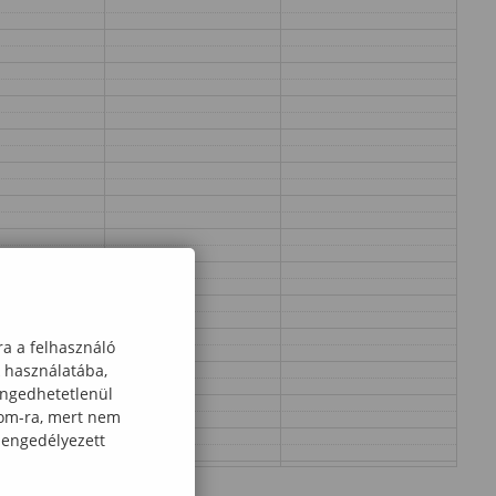
ra a felhasználó
k használatába,
engedhetetlenül
com-ra, mert nem
 engedélyezett