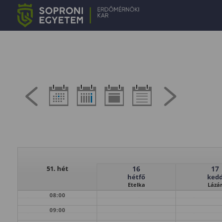
51. hét
16
17
hétfő
ked
Etelka
Lázá
08:00
09:00