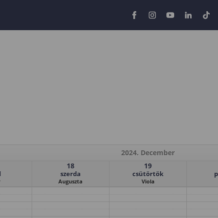
2024. December
18
19
d
szerda
csütörtök
p
r
Auguszta
Viola