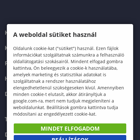
KARUNK
A weboldal sütiket használ
KÉPZÉSEK
Oldalunk cookie-kat ("sütiket") használ. Ezen fájlok
információkat szolgáltatnak számunkra a felhasználó
oldallátogatási szokásairól. Mindent elfogad gombra
FELVÉTELIZŐKNEK
kattintva, Ön beleegyezik a cookie-k használatába,
amelyek marketing és statisztikai adatokat is
HALLGATÓKNAK
szolgáltatnak a rendszer használatához
elengedhetetlenül szükségeseken kívül. Amennyiben
DOKTORI ISKOLA
minden cookie-t elutasít, akkor átirányítjuk a
google.com-ra, mert nem tudjuk megjeleníteni a
weboldalunkat. Beállítások gombra kattintva tudja
módosítani az engedélyezett cookie-kat.
TELEFONKÖNYV
MINDET ELFOGADOM
DOKUMENTUMOK
BEÁLLÍTÁSOK