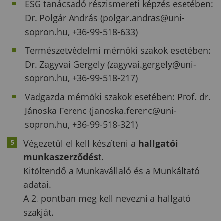
ESG tanácsadó részismereti képzés esetében:
Dr. Polgár András (polgar.andras@uni-
sopron.hu, +36-99-518-633)
Természetvédelmi mérnöki szakok esetében:
Dr. Zagyvai Gergely (zagyvai.gergely@uni-
sopron.hu, +36-99-518-217)
Vadgazda mérnöki szakok esetében: Prof. dr.
Jánoska Ferenc (janoska.ferenc@uni-
sopron.hu, +36-99-518-321)
Végezetül el kell készíteni a
hallgatói
munkaszerződés
t.
Kitöltendő a Munkavállaló és a Munkáltató
adatai.
A 2. pontban meg kell nevezni a hallgató
szakját.