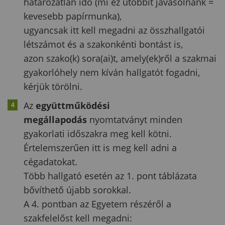
határozatlan idő (mi ez utóbbit javasolnánk =
kevesebb papírmunka),
ugyancsak itt kell megadni az összhallgatói
létszámot és a szakonkénti bontást is,
azon szako(k) sora(ai)t, amely(ek)ről a szakmai
gyakorlóhely nem kíván hallgatót fogadni,
kérjük törölni.
Az
együttműködési
megállapodás
nyomtatványt minden
gyakorlati időszakra meg kell kötni.
Értelemszerűen itt is meg kell adni a
cégadatokat.
Több hallgató esetén az 1. pont táblázata
bővíthető újabb sorokkal.
A 4. pontban az Egyetem részéről a
szakfelelőst kell megadni: