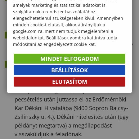
amelyek marketing és statisztikai adatokat is
formátumban találhatók meg. Kérem, hogy
a
szolgáltatnak a rendszer használatához
dokumentumok ne kézzel, hanem géppel
elengedhetetlenül szükségeseken kívül. Amennyiben
legyenek kitöltve
.
minden cookie-t elutasít, akkor átirányítjuk a
google.com-ra, mert nem tudjuk megjeleníteni a
A letöltött és előkészített sablonokat küldje el
weboldalunkat. Beállítások gombra kattintva tudja
a megcélzott szervezet felelősének, megkérve
módosítani az engedélyezett cookie-kat.
arra, hogy töltse ki a cég adataival.
MINDET ELFOGADOM
Kérje meg a szervezet képviselőjét, hogy a
BEÁLLÍTÁSOK
keretmegállapodást és a megállapodást
ELUTASÍTOM
nyomtassa ki eggyel több példányban, mint
ahányra szüksége van, majd aláírás,
pecsételés után juttassa el az Erdőmérnöki
Kar Dékáni Hivatalába (9400 Sopron Bajcsy-
Zsilinszky u. 4.). Dékáni hitelesítés után (egy
példányt megtartva) a megállapodást
visszaküldjük a feladónak.