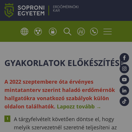
GYAKORLATOK ELŐKÉSZÍTÉSE
A 2022 szeptembere óta érvényes
mintatanterv szerint haladó erdőmérnök
hallgatókra vonatkozó szabályok külön
oldalon találhatók.
Lapozz tovább
→
A tárgyfelvételt követően döntse el, hogy
melyik szervezetnél szeretné teljesíteni az