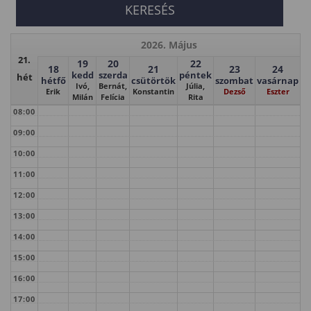
2026. Május
21.
19
20
22
18
21
23
24
kedd
szerda
péntek
hét
hétfő
csütörtök
szombat
vasárnap
Ivó,
Bernát,
Júlia,
Erik
Konstantin
Dezső
Eszter
Milán
Felícia
Rita
08:00
09:00
10:00
11:00
12:00
13:00
14:00
15:00
16:00
17:00