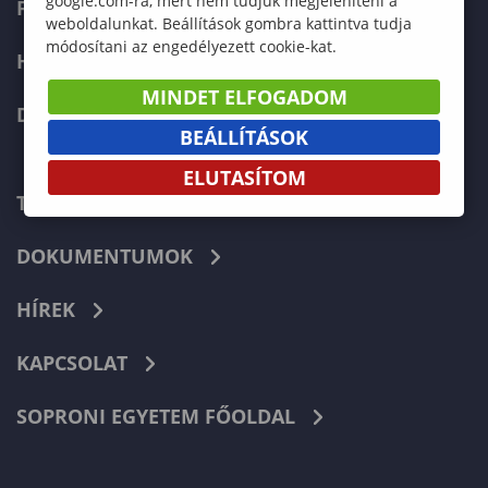
google.com-ra, mert nem tudjuk megjeleníteni a
FELVÉTELIZŐKNEK
weboldalunkat. Beállítások gombra kattintva tudja
módosítani az engedélyezett cookie-kat.
HALLGATÓKNAK
MINDET ELFOGADOM
DOKTORI ISKOLA
BEÁLLÍTÁSOK
ELUTASÍTOM
TELEFONKÖNYV
DOKUMENTUMOK
HÍREK
KAPCSOLAT
SOPRONI EGYETEM FŐOLDAL