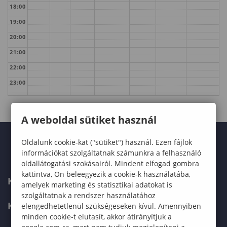
18:00
19:00
20:00
21:00
22:00
23:00
A weboldal sütiket használ
Oldalunk cookie-kat ("sütiket") használ. Ezen fájlok
információkat szolgáltatnak számunkra a felhasználó
oldallátogatási szokásairól. Mindent elfogad gombra
kattintva, Ön beleegyezik a cookie-k használatába,
KARUNK
amelyek marketing és statisztikai adatokat is
szolgáltatnak a rendszer használatához
KÉPZÉSEK
elengedhetetlenül szükségeseken kívül. Amennyiben
minden cookie-t elutasít, akkor átirányítjuk a