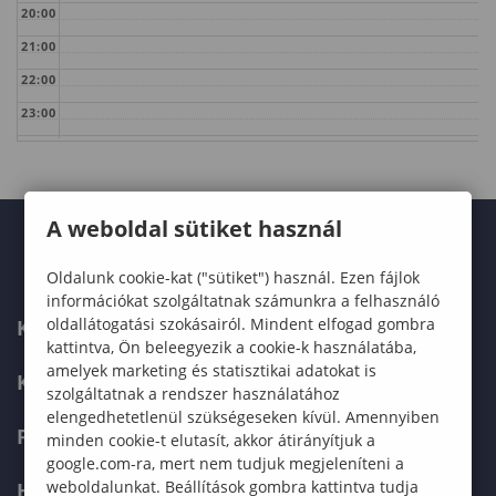
20:00
21:00
22:00
23:00
A weboldal sütiket használ
Oldalunk cookie-kat ("sütiket") használ. Ezen fájlok
információkat szolgáltatnak számunkra a felhasználó
oldallátogatási szokásairól. Mindent elfogad gombra
KARUNK
kattintva, Ön beleegyezik a cookie-k használatába,
amelyek marketing és statisztikai adatokat is
KÉPZÉSEK
szolgáltatnak a rendszer használatához
elengedhetetlenül szükségeseken kívül. Amennyiben
FELVÉTELIZŐKNEK
minden cookie-t elutasít, akkor átirányítjuk a
google.com-ra, mert nem tudjuk megjeleníteni a
weboldalunkat. Beállítások gombra kattintva tudja
HALLGATÓKNAK