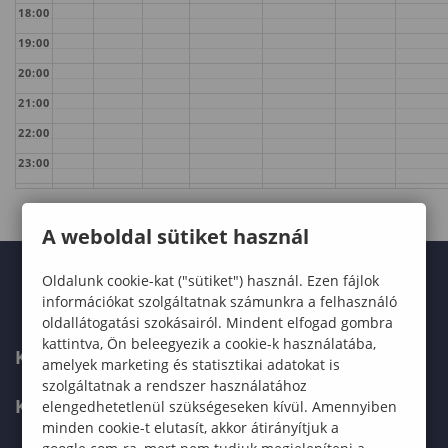
18:00
19:00
20:00
21:00
22:00
23:00
A weboldal sütiket használ
Oldalunk cookie-kat ("sütiket") használ. Ezen fájlok
információkat szolgáltatnak számunkra a felhasználó
oldallátogatási szokásairól. Mindent elfogad gombra
kattintva, Ön beleegyezik a cookie-k használatába,
KARUNK
amelyek marketing és statisztikai adatokat is
szolgáltatnak a rendszer használatához
KÉPZÉSEK
elengedhetetlenül szükségeseken kívül. Amennyiben
minden cookie-t elutasít, akkor átirányítjuk a