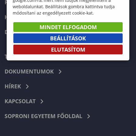
google.com-ra, mert nem tudjuk megjeleníteni a
FELVÉTELIZŐKNEK
weboldalunkat. Beállítások gombra kattintva tudja
módosítani az engedélyezett cookie-kat.
HALLGATÓKNAK
MINDET ELFOGADOM
DOKTORI ISKOLA
BEÁLLÍTÁSOK
ELUTASÍTOM
TELEFONKÖNYV
DOKUMENTUMOK
HÍREK
KAPCSOLAT
SOPRONI EGYETEM FŐOLDAL