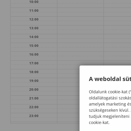
10:00
11:00
12:00
13:00
14:00
15:00
16:00
17:00
18:00
A weboldal süt
19:00
20:00
Oldalunk cookie-kat (
oldallátogatási szoká
21:00
amelyek marketing és 
22:00
szükségeseken kívül.
tudjuk megjeleníteni
23:00
cookie-kat.