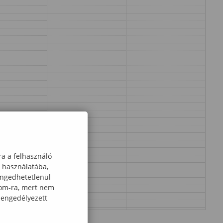
ra a felhasználó
k használatába,
engedhetetlenül
com-ra, mert nem
 engedélyezett