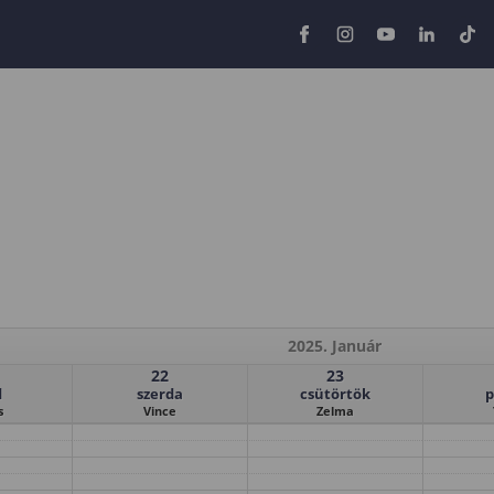
2025. Január
22
23
d
szerda
csütörtök
p
s
Vince
Zelma