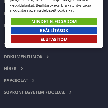
google.com-ra, mert nem tudjuk megjeleníteni a
FELVÉTELIZŐKNEK
weboldalunkat. Beállítások gombra kattintva tudja
módosítani az engedélyezett cookie-kat.
HALLGATÓKNAK
MINDET ELFOGADOM
DOKTORI ISKOLA
BEÁLLÍTÁSOK
ELUTASÍTOM
TELEFONKÖNYV
DOKUMENTUMOK
HÍREK
KAPCSOLAT
SOPRONI EGYETEM FŐOLDAL