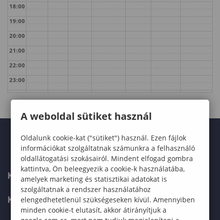
18:00
19:00
20:00
21:00
22:00
23:00
A weboldal sütiket használ
Oldalunk cookie-kat ("sütiket") használ. Ezen fájlok
információkat szolgáltatnak számunkra a felhasználó
oldallátogatási szokásairól. Mindent elfogad gombra
kattintva, Ön beleegyezik a cookie-k használatába,
KARUNK
amelyek marketing és statisztikai adatokat is
szolgáltatnak a rendszer használatához
KÉPZÉSEK
elengedhetetlenül szükségeseken kívül. Amennyiben
minden cookie-t elutasít, akkor átirányítjuk a