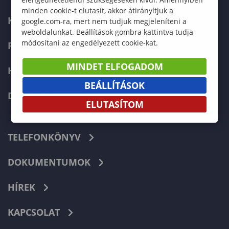
minden cookie-t elutasít, akkor átirányítjuk a
KÉPZÉSEK
google.com-ra, mert nem tudjuk megjeleníteni a
weboldalunkat. Beállítások gombra kattintva tudja
módosítani az engedélyezett cookie-kat.
FELVÉTELIZŐKNEK
MINDET ELFOGADOM
HALLGATÓKNAK
BEÁLLÍTÁSOK
DOKTORI ISKOLA
ELUTASÍTOM
TELEFONKÖNYV
DOKUMENTUMOK
HÍREK
KAPCSOLAT