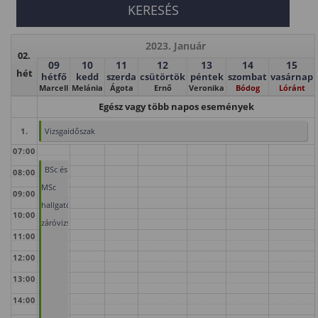
2023. Január
02.
09
10
11
12
13
14
15
hét
hétfő
kedd
szerda
csütörtök
péntek
szombat
vasárnap
Marcell
Melánia
Ágota
Ernő
Veronika
Bódog
Lóránt
Egész vagy több napos események
1.
Vizsgaidőszak
07:00
BSc és
08:00
MSc
09:00
hallgatók
10:00
záróvizsgája
11:00
12:00
13:00
14:00