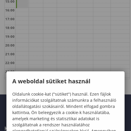
15:00
16:00
17:00
18:00
19:00
20:00
21:00
22:00
23:00
A weboldal sütiket használ
Oldalunk cookie-kat ("sütiket") használ. Ezen fájlok
információkat szolgáltatnak számunkra a felhasználó
oldallátogatási szokásairól. Mindent elfogad gombra
kattintva, Ön beleegyezik a cookie-k használatába,
amelyek marketing és statisztikai adatokat is
szolgáltatnak a rendszer használatához
KARUNK
elengedhetetlenül szükségeseken kívül. Amennyiben