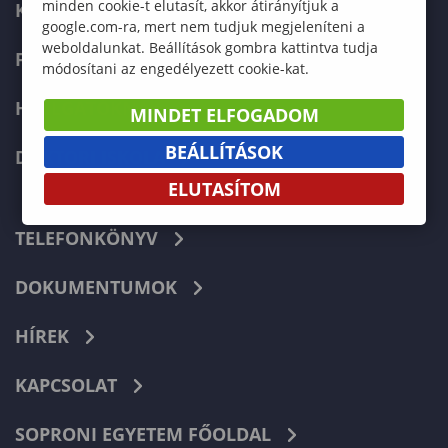
minden cookie-t elutasít, akkor átirányítjuk a
KÉPZÉSEK
google.com-ra, mert nem tudjuk megjeleníteni a
weboldalunkat. Beállítások gombra kattintva tudja
FELVÉTELIZŐKNEK
módosítani az engedélyezett cookie-kat.
HALLGATÓKNAK
MINDET ELFOGADOM
BEÁLLÍTÁSOK
DOKTORI ISKOLA
ELUTASÍTOM
TELEFONKÖNYV
DOKUMENTUMOK
HÍREK
KAPCSOLAT
SOPRONI EGYETEM FŐOLDAL