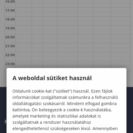
16:00
17:00
18:00
19:00
20:00
21:00
22:00
23:00
A weboldal sütiket használ
Oldalunk cookie-kat ("sütiket") használ. Ezen fájlok
információkat szolgáltatnak számunkra a felhasználó
oldallátogatási szokásairól. Mindent elfogad gombra
kattintva, Ön beleegyezik a cookie-k használatába,
amelyek marketing és statisztikai adatokat is
KARUNK
szolgáltatnak a rendszer használatához
elengedhetetlenül szükségeseken kívül. Amennyiben