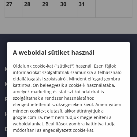
27
28
29
30
31
A weboldal sütiket használ
Oldalunk cookie-kat ("sütiket") használ. Ezen fájlok
KARUNK
információkat szolgáltatnak számunkra a felhasználó
oldallátogatási szokásairól. Mindent elfogad gombra
KÉPZÉSEK
kattintva, Ön beleegyezik a cookie-k használatába,
amelyek marketing és statisztikai adatokat is
szolgáltatnak a rendszer használatához
FELVÉTELIZŐKNEK
elengedhetetlenül szükségeseken kívül. Amennyiben
minden cookie-t elutasít, akkor átirányítjuk a
HALLGATÓKNAK
google.com-ra, mert nem tudjuk megjeleníteni a
weboldalunkat. Beállítások gombra kattintva tudja
DOKTORI ISKOLA
módosítani az engedélyezett cookie-kat.