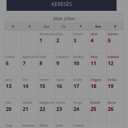
2026. Július
H
K
Sze
Cs
P
Szo
V
Annamária
Ottó
Kornél
Ulrik
Sarolta
1
2
3
4
5
Csaba
Appolónia
Ellák
Lukrécia
Amália
Nóra
Izabella
6
7
8
9
10
11
12
Jenő
Őrs
Henrik
Valter
Endre
Frigyes
Emília
13
14
15
16
17
18
19
Illés
Dániel
Magdolna
Lenke
Kinga
Kristóf
Anna
20
21
22
23
24
25
26
Olga
Szabolcs
Márta
Judit
Oszkár