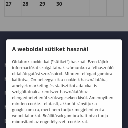
27
28
29
30
A weboldal sütiket használ
Oldalunk cookie-kat ("sütiket") használ. Ezen fájlok
KARUNK
információkat szolgáltatnak számunkra a felhasználó
oldallátogatási szokásairól. Mindent elfogad gombra
KÉPZÉSEK
kattintva, Ön beleegyezik a cookie-k használatába,
amelyek marketing és statisztikai adatokat is
szolgáltatnak a rendszer használatához
FELVÉTELIZŐKNEK
elengedhetetlenül szükségeseken kívül. Amennyiben
minden cookie-t elutasít, akkor átirányítjuk a
HALLGATÓKNAK
google.com-ra, mert nem tudjuk megjeleníteni a
weboldalunkat. Beállítások gombra kattintva tudja
DOKTORI ISKOLA
módosítani az engedélyezett cookie-kat.