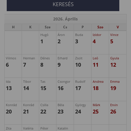
2026. Április
H
K
Sze
Cs
P
Szo
V
Hugó
Áron
Buda
Izidor
Vince
1
2
3
4
5
Vilmos
Herman
Dénes
Erhard
Zsolt
Leó
Gyula
6
7
8
9
10
11
12
Ida
Tibor
Tas
Csongor
Rudolf
Andrea
Emma
13
14
15
16
17
18
19
Konrád
Konrád
Csilla
Béla
György
Márk
Ervin
20
21
22
23
24
25
26
Zita
Valéria
Péter
Katalin