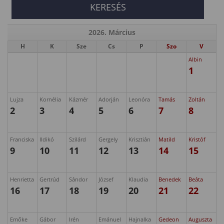
2026. Március
H
K
Sze
Cs
P
Szo
V
Albin
1
Lujza
Kornélia
Kázmér
Adorján
Leonóra
Tamás
Zoltán
2
3
4
5
6
7
8
Franciska
Ildikó
Szilárd
Gergely
Krisztián
Matild
Kristóf
9
10
11
12
13
14
15
Henrietta
Gertrúd
Sándor
József
Klaudia
Benedek
Beáta
16
17
18
19
20
21
22
Emőke
Gábor
Irén
Emánuel
Hajnalka
Gedeon
Auguszta