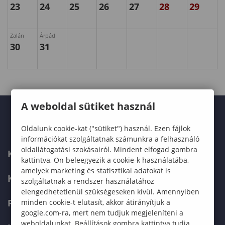
23
24
25
26
27
28
29
Zalán
Árpád
30
31
A weboldal sütiket használ
Oldalunk cookie-kat ("sütiket") használ. Ezen fájlok
információkat szolgáltatnak számunkra a felhasználó
oldallátogatási szokásairól. Mindent elfogad gombra
KARUNK
kattintva, Ön beleegyezik a cookie-k használatába,
amelyek marketing és statisztikai adatokat is
KÉPZÉSEK
szolgáltatnak a rendszer használatához
elengedhetetlenül szükségeseken kívül. Amennyiben
FELVÉTELIZŐKNEK
minden cookie-t elutasít, akkor átirányítjuk a
google.com-ra, mert nem tudjuk megjeleníteni a
weboldalunkat. Beállítások gombra kattintva tudja