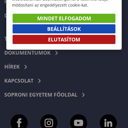
HALLGATÓKNAK
módosítani az engedélyezett cookie-kat.
DOKTORI ISKOLA
MINDET ELFOGADOM
BEÁLLÍTÁSOK
TELEFONKÖNYV
ELUTASÍTOM
DOKUMENTUMOK
HÍREK
KAPCSOLAT
SOPRONI EGYETEM FŐOLDAL