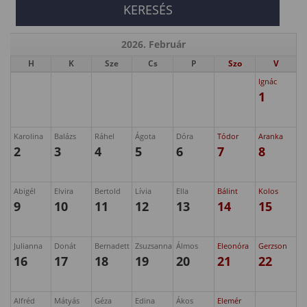
2026. Február
H
K
Sze
Cs
P
Szo
V
Ignác
1
Karolina
Balázs
Ráhel
Ágota
Dóra
Tódor
Aranka
2
3
4
5
6
7
8
Abigél
Elvira
Bertold
Lívia
Ella
Bálint
Kolos
9
10
11
12
13
14
15
Julianna
Donát
Bernadett
Zsuzsanna
Álmos
Eleonóra
Gerzson
16
17
18
19
20
21
22
Alfréd
Mátyás
Géza
Edina
Ákos
Elemér