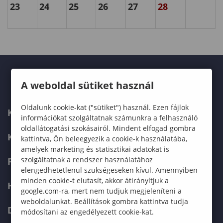
23
24
25
26
27
28
A weboldal sütiket használ
Oldalunk cookie-kat ("sütiket") használ. Ezen fájlok
KARUNK
információkat szolgáltatnak számunkra a felhasználó
oldallátogatási szokásairól. Mindent elfogad gombra
KÉPZÉSEK
kattintva, Ön beleegyezik a cookie-k használatába,
amelyek marketing és statisztikai adatokat is
szolgáltatnak a rendszer használatához
FELVÉTELIZŐKNEK
elengedhetetlenül szükségeseken kívül. Amennyiben
minden cookie-t elutasít, akkor átirányítjuk a
HALLGATÓKNAK
google.com-ra, mert nem tudjuk megjeleníteni a
weboldalunkat. Beállítások gombra kattintva tudja
DOKTORI ISKOLA
módosítani az engedélyezett cookie-kat.