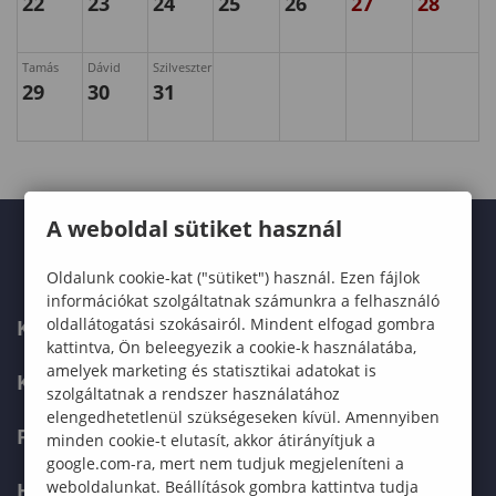
22
23
24
25
26
27
28
Tamás
Dávid
Szilveszter
29
30
31
A weboldal sütiket használ
Oldalunk cookie-kat ("sütiket") használ. Ezen fájlok
információkat szolgáltatnak számunkra a felhasználó
oldallátogatási szokásairól. Mindent elfogad gombra
KARUNK
kattintva, Ön beleegyezik a cookie-k használatába,
amelyek marketing és statisztikai adatokat is
KÉPZÉSEK
szolgáltatnak a rendszer használatához
elengedhetetlenül szükségeseken kívül. Amennyiben
FELVÉTELIZŐKNEK
minden cookie-t elutasít, akkor átirányítjuk a
google.com-ra, mert nem tudjuk megjeleníteni a
weboldalunkat. Beállítások gombra kattintva tudja
HALLGATÓKNAK